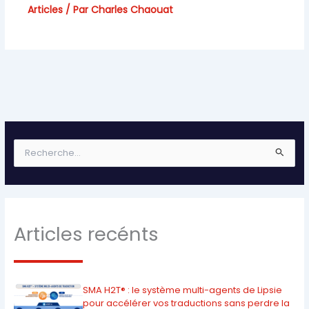
Articles
/ Par
Charles Chaouat
R
e
c
h
e
r
Articles recénts
c
h
e
r
SMA H2T® : le système multi-agents de Lipsie
:
pour accélérer vos traductions sans perdre la