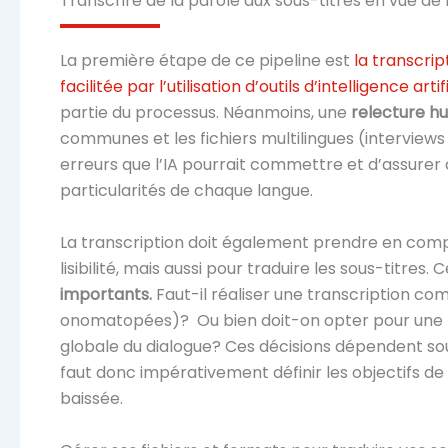
Transcrire de la parole aux sous-titres en vue de 
La première étape de ce pipeline est
la transcri
facilitée par l’utilisation d’outils d’intelligence artif
partie du processus. Néanmoins, une
relecture hu
communes et les fichiers multilingues (interviews
erreurs que l’IA pourrait commettre et d’assurer 
particularités de chaque langue.
La transcription doit également prendre en comp
lisibilité, mais aussi pour traduire les sous-titres. 
importants.
Faut-il réaliser une transcription co
onomatopées)? Ou bien doit-on opter pour une r
globale du dialogue? Ces décisions dépendent souve
faut donc impérativement définir les objectifs de
baissée.