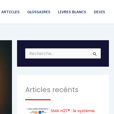
ARTICLES
GLOSSAIRES
LIVRES BLANCS
DEVIS
R
e
c
h
e
r
c
h
Articles recénts
e
r
:
SMA H2T® : le système