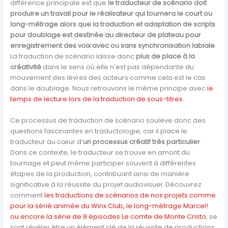
différence principale est que
le traducteur de scénario doit
produire un travail pour le réalisateur qui tournera le court ou
long-métrage alors que la traduction et adaptation de scripts
pour doublage est destinée au directeur de plateau pour
enregistrement des voix avec ou sans synchronisation labiale
.
La traduction de scénario laisse donc
plus de place à la
créativité
dans le sens où elle n’est pas dépendante du
mouvement des lèvres des acteurs comme cela est le cas
dans le doublage. Nous retrouvons le même principe avec
le
temps de lecture lors de la traduction de sous-titres
.
Ce processus de traduction de scénario soulève donc des
questions fascinantes en traductologie, car il place le
traducteur au cœur d’
un processus créatif très particulier
.
Dans ce contexte, le traducteur se trouve en amont du
tournage et peut même participer souvent à différentes
étapes de la production, contribuant ainsi de manière
significative à la réussite du projet audiovisuel. Découvrez
comment
les traductions de scénarios de nos projets comme
pour la sérié animée du Winx Club, le long-métrage Marcel!
ou encore la série de 8 épisodes Le comte de Monte Cristo
, se
sont révéler être un élément clé de la réussite de productions