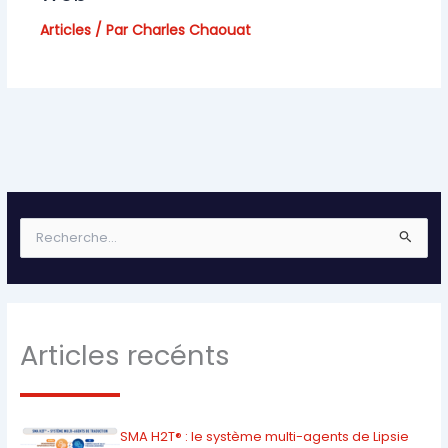
Articles
/ Par
Charles Chaouat
R
e
c
h
e
r
Articles recénts
c
h
e
r
SMA H2T® : le système multi-agents de Lipsie
: