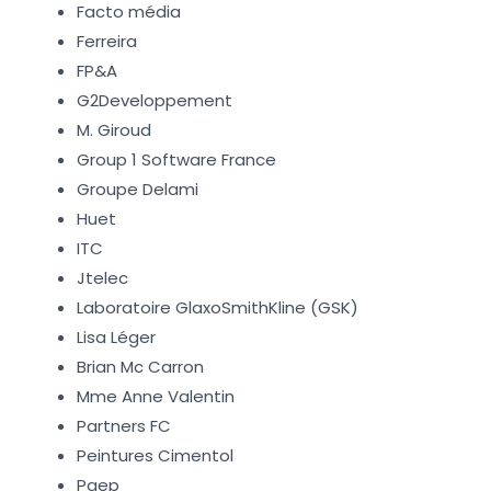
Facto média
Ferreira
FP&A
G2Developpement
M. Giroud
Group 1 Software France
Groupe Delami
Huet
ITC
Jtelec
Laboratoire GlaxoSmithKline (GSK)
Lisa Léger
Brian Mc Carron
Mme Anne Valentin
Partners FC
Peintures Cimentol
Pgep