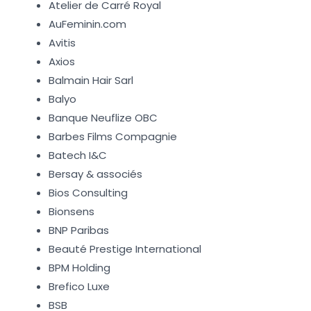
Atelier de Carré Royal
AuFeminin.com
Avitis
Axios
Balmain Hair Sarl
Balyo
Banque Neuflize OBC
Barbes Films Compagnie
Batech I&C
Bersay & associés
Bios Consulting
Bionsens
BNP Paribas
Beauté Prestige International
BPM Holding
Brefico Luxe
BSB