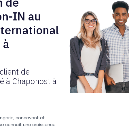
n de
on-IN au
ternational
 à
 client de
ué à Chaponost à
ingerie, concevant et
rise connaît une croissance